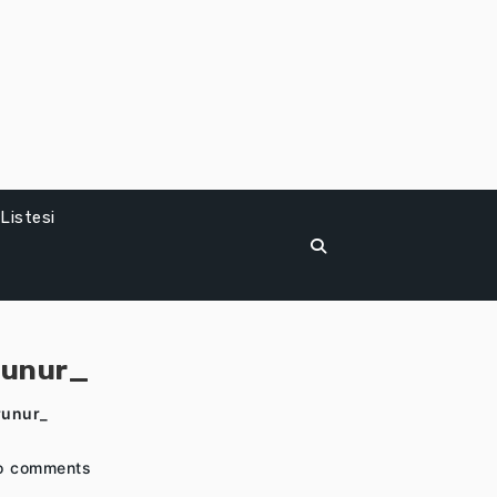
Listesi
orunur_
runur_
o comments