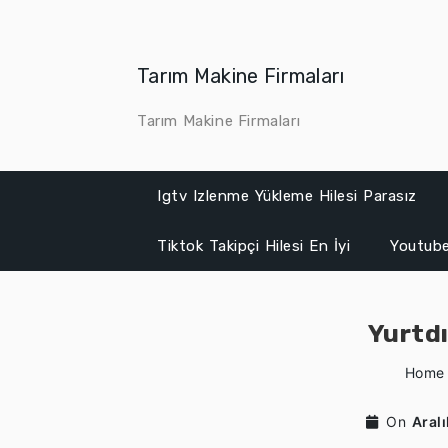
Skip
to
content
Tarım Makine Firmaları
Tarım Makine Firmaları
Igtv Izlenme Yükleme Hilesi Parasız
Tiktok Takipçi Hilesi En İyi
Youtube
Yurtdı
Home
On
Aral