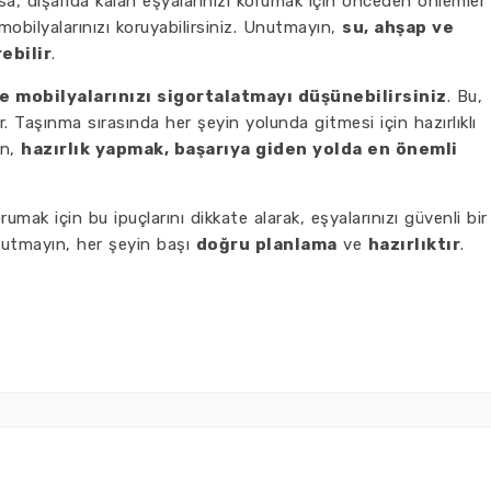
sa, dışarıda kalan eşyalarınızı korumak için önceden önlemler
mobilyalarınızı koruyabilirsiniz. Unutmayın,
su, ahşap ve
ebilir
.
e mobilyalarınızı sigortalatmayı düşünebilirsiniz
. Bu,
r. Taşınma sırasında her şeyin yolunda gitmesi için hazırlıklı
ın,
hazırlık yapmak, başarıya giden yolda en önemli
rumak için bu ipuçlarını dikkate alarak, eşyalarınızı güvenli bir
Unutmayın, her şeyin başı
doğru planlama
ve
hazırlıktır
.