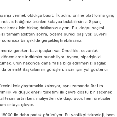
parişi vermek oldukça basit. İlk adım, online platforma giriş
de, istediğiniz ürünleri kolayca bulabilirsiniz. Sipariş
incelemek için birkaç dakikanızı ayırın. Bu, doğru seçimi
nizi tamamladıktan sonra, ödeme süreci başlıyor. Güvenli
 sorunsuz bir şekilde gerçekleştirebilirsiniz.
tmeniz gereken bazı ipuçları var. Öncelikle, sezonluk
i dönemlerde indirimler sunabiliyor. Ayrıca, siparişinizi
kumak, ürün hakkında daha fazla bilgi edinmenizi sağlar.
a önemli! Başkalarının görüşleri, sizin için yol gösterici
ürecini kolaylaştırmakla kalmıyor, aynı zamanda üretim
imlilik ve düşük enerji tüketimi ile çevre dostu bir seçenek
litesini artırırken, maliyetleri de düşürüyor. hem üreticiler
rum ortaya çıkıyor.
18000 ile daha parlak görünüyor. Bu yenilikçi teknoloji, hem