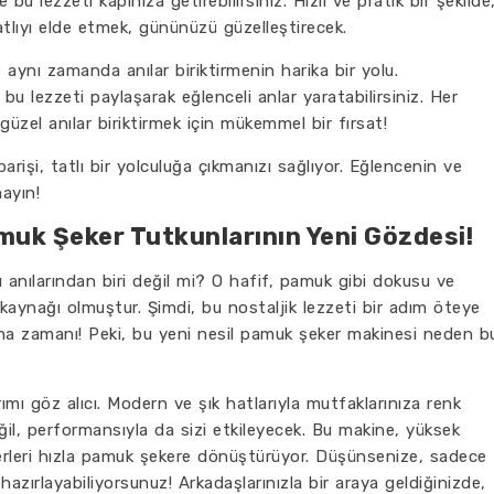
bu lezzeti kapınıza getirebilirsiniz. Hızlı ve pratik bir şekilde
atlıyı elde etmek, gününüzü güzelleştirecek.
 aynı zamanda anılar biriktirmenin harika bir yolu.
 bu lezzeti paylaşarak eğlenceli anlar yaratabilirsiniz. Her
zel anılar biriktirmek için mükemmel bir fırsat!
işi, tatlı bir yolculuğa çıkmanızı sağlıyor. Eğlencenin ve
ayın!
muk Şeker Tutkunlarının Yeni Gözdesi!
anılarından biri değil mi? O hafif, pamuk gibi dokusu ve
 kaynağı olmuştur. Şimdi, bu nostaljik lezzeti bir adım öteye
ma zamanı! Peki, bu yeni nesil pamuk şeker makinesi neden b
ımı göz alıcı. Modern ve şık hatlarıyla mutfaklarınıza renk
l, performansıyla da sizi etkileyecek. Bu makine, yüksek
leri hızla pamuk şekere dönüştürüyor. Düşünsenize, sadece
azırlayabiliyorsunuz! Arkadaşlarınızla bir araya geldiğinizde,