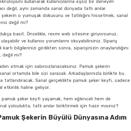
knolojisini kullanarak kullanıcılarına eşsiz bir deneyim
acı değil, aynı zamanda sanal dünyada tatlı anılar
k şekerin o yumuşak dokusunu ve tatlılığını hissetmek, sanal
rici değil mi?
dukça basit. Öncelikle, resmi web sitesine giriyorsunuz.
laşabilir ve kullanıcı yorumlarını okuyabilirsiniz. Sipariş
 kartı bilgilerinizi girdikten sonra, siparişinizin onaylandığını
, değil mi?
adım atmak için sabırsızlanacaksınız. Pamuk şekerin
anal ortamda bile sizi saracak. Arkadaşlarınızla birlikte bu
da tatlandıracak. Sanal gerçeklikte pamuk şeker keyfi, sadece
 etkinlik haline geliyor.
a pamuk şeker keyfi yaşamak, hem eğlenceli hem de
 yolculukta, tatlı anılar biriktirmek için hazır mısınız?
 Pamuk Şekerin Büyülü Dünyasına Adım