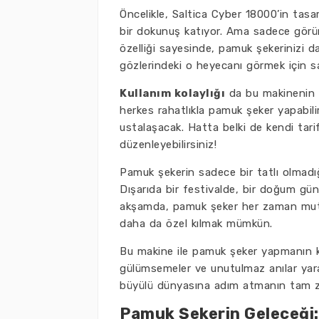
Öncelikle, Saltica Cyber 18000’in tasar
bir dokunuş katıyor. Ama sadece görün
özelliği sayesinde, pamuk şekerinizi da
gözlerindeki o heyecanı görmek için s
Kullanım kolaylığı
da bu makinenin e
herkes rahatlıkla pamuk şeker yapabili
ustalaşacak. Hatta belki de kendi tarif
düzenleyebilirsiniz!
Pamuk şekerin sadece bir tatlı olmadığı
Dışarıda bir festivalde, bir doğum gün
akşamda, pamuk şeker her zaman mut
daha da özel kılmak mümkün.
Bu makine ile pamuk şeker yapmanın key
gülümsemeler ve unutulmaz anılar yara
büyülü dünyasına adım atmanın tam 
Pamuk Şekerin Geleceği: