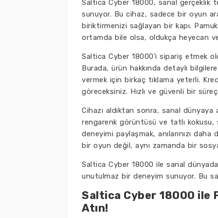
Saltica Cyber 18000, sanal gerçeklik te
sunuyor. Bu cihaz, sadece bir oyun ar
biriktirmenizi sağlayan bir kapı. Pamu
ortamda bile olsa, oldukça heyecan ve
Saltica Cyber 18000’i sipariş etmek ol
Burada, ürün hakkında detaylı bilgilere u
vermek için birkaç tıklama yeterli. Kredi
göreceksiniz. Hızlı ve güvenli bir süreç
Cihazı aldıktan sonra, sanal dünyaya 
rengarenk görüntüsü ve tatlı kokusu, s
deneyimi paylaşmak, anılarınızı daha 
bir oyun değil, aynı zamanda bir sosyal
Saltica Cyber 18000 ile sanal dünyad
unutulmaz bir deneyim sunuyor. Bu sanal
Saltica Cyber 18000 ile
Atın!