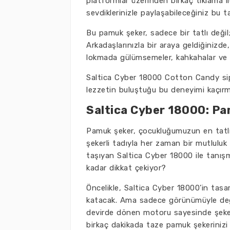
platformlar üzerinden birkaç tıklama ile 
sevdiklerinizle paylaşabileceğiniz bu t
Bu pamuk şeker, sadece bir tatlı değil;
Arkadaşlarınızla bir araya geldiğinizde,
lokmada gülümsemeler, kahkahalar ve gü
Saltica Cyber 18000 Cotton Candy sipar
lezzetin buluştuğu bu deneyimi kaçırm
Saltica Cyber 18000: Pa
Pamuk şeker, çocukluğumuzun en tatlı 
şekerli tadıyla her zaman bir mutluluk
taşıyan Saltica Cyber 18000 ile tanış
kadar dikkat çekiyor?
Öncelikle, Saltica Cyber 18000’in tasar
katacak. Ama sadece görünümüyle deği
devirde dönen motoru sayesinde şeker
birkaç dakikada taze pamuk şekerinizi h