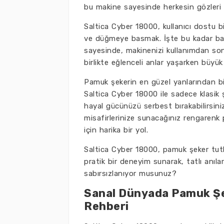
bu makine sayesinde herkesin gözleri s
Saltica Cyber 18000, kullanıcı dostu b
ve düğmeye basmak. İşte bu kadar basit!
sayesinde, makinenizi kullanımdan sonr
birlikte eğlenceli anlar yaşarken büyük
Pamuk şekerin en güzel yanlarından biri 
Saltica Cyber 18000 ile sadece klasik 
hayal gücünüzü serbest bırakabilirsin
misafirlerinize sunacağınız rengaren
için harika bir yol.
Saltica Cyber 18000, pamuk şeker tutk
pratik bir deneyim sunarak, tatlı anıla
sabırsızlanıyor musunuz?
Sanal Dünyada Pamuk Şek
Rehberi