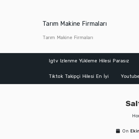
Skip
to
content
Tarım Makine Firmaları
Tarım Makine Firmaları
Igtv Izlenme Yükleme Hilesi Parasız
Tiktok Takipçi Hilesi En İyi
Youtube
Sal
Ho
On
Eki