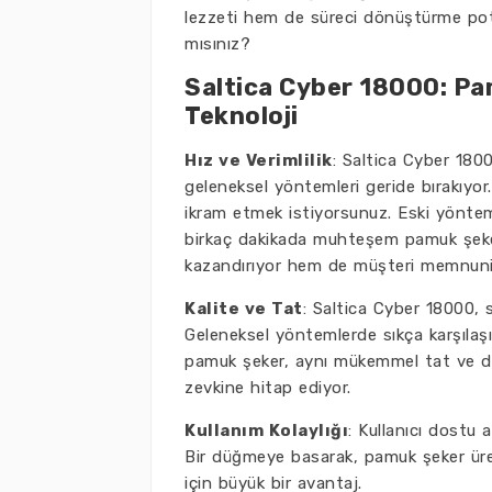
lezzeti hem de süreci dönüştürme potan
mısınız?
Saltica Cyber 18000: Pa
Teknoloji
Hız ve Verimlilik
: Saltica Cyber 180
geleneksel yöntemleri geride bırakıyor
ikram etmek istiyorsunuz. Eski yöntemle
birkaç dakikada muhteşem pamuk şeke
kazandırıyor hem de müşteri memnuniye
Kalite ve Tat
: Saltica Cyber 18000, 
Geleneksel yöntemlerde sıkça karşılaşıla
pamuk şeker, aynı mükemmel tat ve do
zevkine hitap ediyor.
Kullanım Kolaylığı
: Kullanıcı dostu 
Bir düğmeye basarak, pamuk şeker üretme
için büyük bir avantaj.