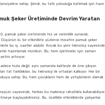
siyeline sahip. Şimdi, bu tatlı yolculuğa katılmak için hazır
muk Şeker Üretiminde Devrim Yaratan
00, pamuk şeker üretiminde hız ve verimlilik sunarak,
. Düşünün ki, bir etkinlikte yüzlerce misafire pamuk şeker
rle bu iş, saatler alabilir. Ancak bu yeni teknoloji sayesinde
rler hazırlamak mümkün. Bu, hem işletmeler için zaman
tini artırıyor.
sadece hızla değil, aynı zamanda kaliteyle de öne çıkıyor.
n tat farklılıkları, bu teknoloji ile ortadan kalkıyor. Her bir
kuya sahip. Bu, hem çocukların hem de yetişkinlerin damak
arayüzü sayesinde, herkes bu makineyi rahatlıkla kullanabiliyor
ye başlayabilirsiniz. Bu, özellikle etkinliklerde çalışanlar