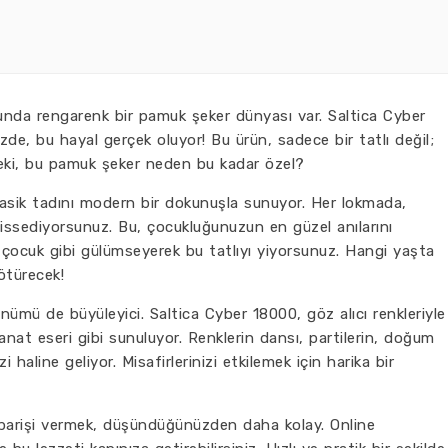
cunda rengarenk bir pamuk şeker dünyası var. Saltica Cyber
de, bu hayal gerçek oluyor! Bu ürün, sadece bir tatlı değil;
eki, bu pamuk şeker neden bu kadar özel?
asik tadını modern bir dokunuşla sunuyor. Her lokmada,
 hissediyorsunuz. Bu, çocukluğunuzun en güzel anılarını
 çocuk gibi gülümseyerek bu tatlıyı yiyorsunuz. Hangi yaşta
ötürecek!
ümü de büyüleyici. Saltica Cyber 18000, göz alıcı renkleriyle
sanat eseri gibi sunuluyor. Renklerin dansı, partilerin, doğum
 haline geliyor. Misafirlerinizi etkilemek için harika bir
parişi vermek, düşündüğünüzden daha kolay. Online