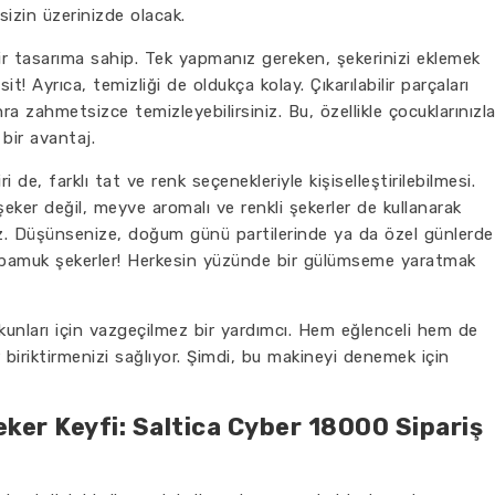
izin üzerinizde olacak.
ir tasarıma sahip. Tek yapmanız gereken, şekerinizi eklemek
 Ayrıca, temizliği de oldukça kolay. Çıkarılabilir parçaları
a zahmetsizce temizleyebilirsiniz. Bu, özellikle çocuklarınızl
 bir avantaj.
de, farklı tat ve renk seçenekleriyle kişiselleştirilebilmesi.
şeker değil, meyve aromalı ve renkli şekerler de kullanarak
iz. Düşünsenize, doğum günü partilerinde ya da özel günlerde
k pamuk şekerler! Herkesin yüzünde bir gülümseme yaratmak
unları için vazgeçilmez bir yardımcı. Hem eğlenceli hem de
r biriktirmenizi sağlıyor. Şimdi, bu makineyi denemek için
er Keyfi: Saltica Cyber 18000 Sipariş