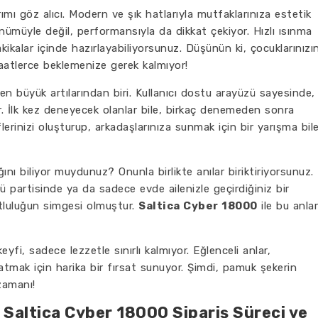
ımı göz alıcı. Modern ve şık hatlarıyla mutfaklarınıza estetik
ümüyle değil, performansıyla da dikkat çekiyor. Hızlı ısınma
kikalar içinde hazırlayabiliyorsunuz. Düşünün ki, çocuklarınızı
aatlerce beklemenize gerek kalmıyor!
n büyük artılarından biri. Kullanıcı dostu arayüzü sayesinde,
r. İlk kez deneyecek olanlar bile, birkaç denemeden sonra
lerinizi oluşturup, arkadaşlarınıza sunmak için bir yarışma bil
nı biliyor muydunuz? Onunla birlikte anılar biriktiriyorsunuz.
ü partisinde ya da sadece evde ailenizle geçirdiğiniz bir
luluğun simgesi olmuştur.
Saltica Cyber 18000
ile bu anlar
fi, sadece lezzetle sınırlı kalmıyor. Eğlenceli anlar,
tmak için harika bir fırsat sunuyor. Şimdi, pamuk şekerin
zamanı!
 Saltica Cyber 18000 Sipariş Süreci ve