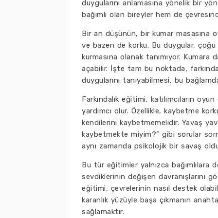
duygularını anlamasına yönelik bir yön
bağımlı olan bireyler hem de çevresindek
Bir an düşünün, bir kumar masasına o
ve bazen de korku. Bu duygular, çoğu z
kurmasına olanak tanımıyor. Kumara dai
açabilir. İşte tam bu noktada, farkında
duygularını tanıyabilmesi, bu bağlamda
Farkındalık eğitimi, katılımcıların oy
yardımcı olur. Özellikle, kaybetme kor
kendilerini kaybetmemelidir. Yavaş 
kaybetmekte miyim?” gibi sorular sorm
aynı zamanda psikolojik bir savaş old
Bu tür eğitimler yalnızca bağımlılara de
sevdiklerinin değişen davranışlarını gö
eğitimi, çevrelerinin nasıl destek ola
karanlık yüzüyle başa çıkmanın anahtarı
sağlamaktır.