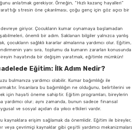
ğunu anlatmak gerekiyor. Örneğin, “Hızlı kazanç hayalleri”
rattığı stresin öne çıkarılması, çoğu genç için göz açıcı bir
a devreye giriyor. Çocukların kumar oynamaya başlamadan
abilmeleri, önemli bir adım. Saklanan bilgiler yalnızca yanlış
, çocukların sağlıklı kararlar almalarına yardımcı olur. Eğitim,
nçlendirmenin yanı sıra, toplumu da kumarın zararları konusunda
 bireyin hayatında bir değişim yaratmak, eğitimle mümkün!
cadelede Eğitim: İlk Adım Nedir?
nuzu bulmanıza yardımcı olabilir. Kumar bağımlılığı ile
rmaktır. İnsanlara bu bağımlılığın ne olduğunu, belirtilerini ve
mek için hayati öneme sahiptir. Eğitim programları, bireylerin
na yardımcı olur; aynı zamanda, bunun sadece finansal
uygusal ve sosyal açıdan da yıkıcı etkileri vardır.
ru kaynaklara erişim sağlamak da önemlidir. Eğitim ile bireyler,
er veya çevrimiçi kaynaklar gibi çeşitli yardımcı mekanizmalar