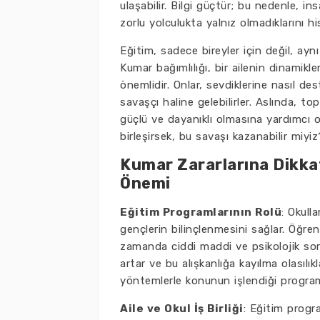
ulaşabilir. Bilgi güçtür; bu nedenle, in
zorlu yolculukta yalnız olmadıklarını his
Eğitim, sadece bireyler için değil, aynı
Kumar bağımlılığı, bir ailenin dinamikler
önemlidir. Onlar, sevdiklerine nasıl de
savaşçı haline gelebilirler. Aslında, 
güçlü ve dayanıklı olmasına yardımcı
birleşirsek, bu savaşı kazanabilir miyiz
Kumar Zararlarına Dikka
Önemi
Eğitim Programlarının Rolü
: Okull
gençlerin bilinçlenmesini sağlar. Öğren
zamanda ciddi maddi ve psikolojik sorun
artar ve bu alışkanlığa kayılma olasılıkl
yöntemlerle konunun işlendiği programla
Aile ve Okul İş Birliği
: Eğitim progra