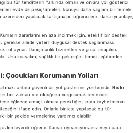
ştığı bu tür tehditlerin farkında olmalı ve onlara yol gösterici
cerileri evde de pekiştirmeleri, konuyu daha sağlam bir temele
i üzerinden yapılacak tartışmalar, öğrencilerin daha iyi anlayı
 Kumarın zararlarını en aza indirmek için, efektif bir destek
a, gerekse ailede yeterli duygusal destek sağlanması,
ük rol oynar. Danışmanlık hizmetleri ve grup terapileri,
ilir. Unutmayalım, sağlıklı bir geleceğin temeli, eğitimden
i: Çocukları Korumanın Yolları
atmak, onlara güvenli bir yol gösterme yöntemidir.
Riski
ın her zaman var olduğunu vurgulamak önemlidir.
dece eğlence amaçlı olması gerektiğini, para kaybetmenin
leceğini ifade edin. Onlarla birlikte yapılacak bu tür
klı bir şekilde vermelerine yardımcı olabilir.
 gözlemleyerek öğrenir. Kumar oynamıyorsanız veya para