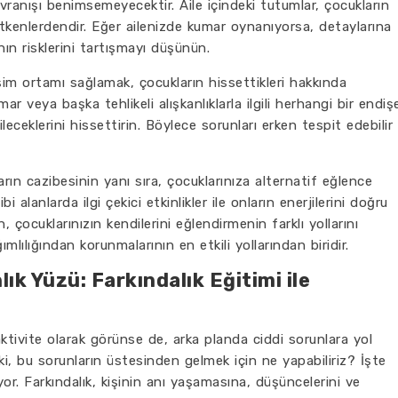
anışı benimsemeyecektir. Aile içindeki tutumlar, çocukların
 etkenlerdendir. Eğer ailenizde kumar oynanıyorsa, detaylarına
ın risklerini tartışmayı düşünün.
tişim ortamı sağlamak, çocukların hissettikleri hakkında
r veya başka tehlikeli alışkanlıklarla ilgili herhangi bir endiş
eceklerini hissettirin. Böylece sorunları erken tespit edebilir
ın cazibesinin yanı sıra, çocuklarınıza alternatif eğlence
i alanlarda ilgi çekici etkinlikler ile onların enerjilerini doğru
 çocuklarınızın kendilerini eğlendirmenin farklı yollarını
lılığından korunmalarının en etkili yollarından biridir.
ık Yüzü: Farkındalık Eğitimi ile
aktivite olarak görünse de, arka planda ciddi sorunlara yol
ki, bu sorunların üstesinden gelmek için ne yapabiliriz? İşte
yor. Farkındalık, kişinin anı yaşamasına, düşüncelerini ve