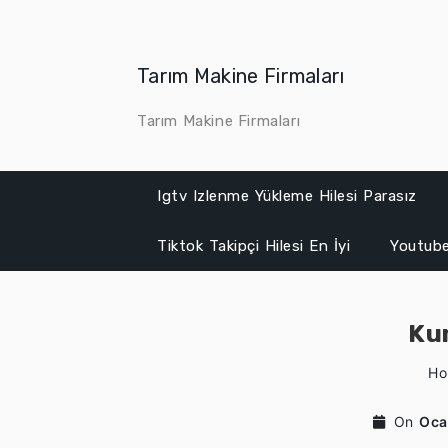
Skip
to
content
Tarım Makine Firmaları
Tarım Makine Firmaları
Igtv Izlenme Yükleme Hilesi Parasız
Tiktok Takipçi Hilesi En İyi
Youtube
Kum
H
On
Oca