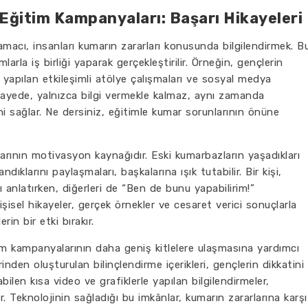
Eğitim Kampanyaları: Başarı Hikayeleri
macı, insanları kumarın zararları konusunda bilgilendirmek. B
larla iş birliği yaparak gerçekleştirilir. Örneğin, gençlerin
 yapılan etkileşimli atölye çalışmaları ve sosyal medya
u sayede, yalnızca bilgi vermekle kalmaz, aynı zamanda
ini sağlar. Ne dersiniz, eğitimle kumar sorunlarının önüne
arının motivasyon kaynağıdır. Eski kumarbazların yaşadıkları
ndıklarını paylaşmaları, başkalarına ışık tutabilir. Bir kişi,
ı anlatırken, diğerleri de “Ben de bunu yapabilirim!”
işisel hikayeler, gerçek örnekler ve cesaret verici sonuçlarla
in bir etki bırakır.
im kampanyalarının daha geniş kitlelere ulaşmasına yardımcı
nden oluşturulan bilinçlendirme içerikleri, gençlerin dikkatini
ilen kısa video ve grafiklerle yapılan bilgilendirmeler,
yor. Teknolojinin sağladığı bu imkânlar, kumarın zararlarına karşı