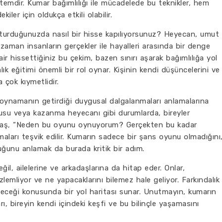
temdir. Kumar bağımlılığı ile mücadelede bu teknikler, hem
iler için oldukça etkili olabilir.
turduğunuzda nasıl bir hisse kapılıyorsunuz? Heyecan, umut
aman insanların gerçekler ile hayalleri arasında bir denge
r hissettiğiniz bu çekim, bazen sınırı aşarak bağımlılığa yol
lık eğitimi önemli bir rol oynar. Kişinin kendi düşüncelerini ve
 çok kıymetlidir.
un oynamanın getirdiği duygusal dalgalanmaları anlamalarına
kusu veya kazanma heyecanı gibi durumlarda, bireyler
yavaş, “Neden bu oyunu oynuyorum? Gerçekten bu kadar
aları teşvik edilir. Kumarın sadece bir şans oyunu olmadığını
uğunu anlamak da burada kritik bir adım.
ğil, ailelerine ve arkadaşlarına da hitap eder. Onlar,
zlemliyor ve ne yapacaklarını bilemez hale geliyor. Farkındalık
bileceği konusunda bir yol haritası sunar. Unutmayın, kumarın
, bireyin kendi içindeki keşfi ve bu bilinçle yaşamasını