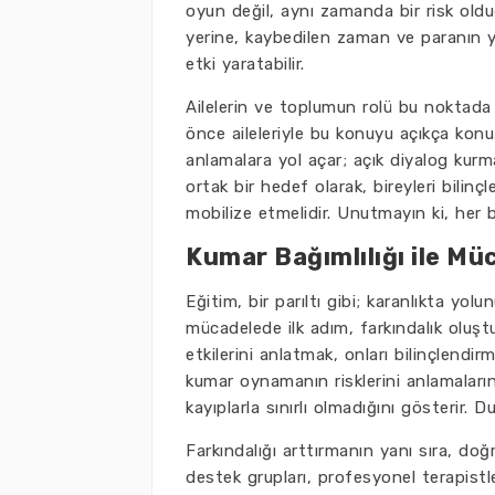
oyun değil, aynı zamanda bir risk oldu
yerine, kaybedilen zaman ve paranın ya
etki yaratabilir.
Ailelerin ve toplumun rolü bu noktad
önce aileleriyle bu konuyu açıkça konuş
anlamalara yol açar; açık diyalog kurmak
ortak bir hedef olarak, bireyleri bili
mobilize etmelidir. Unutmayın ki, her
Kumar Bağımlılığı ile Mü
Eğitim, bir parıltı gibi; karanlıkta yolu
mücadelede ilk adım, farkındalık oluştu
etkilerini anlatmak, onları bilinçlendir
kumar oynamanın risklerini anlamaları
kayıplarla sınırlı olmadığını gösterir. D
Farkındalığı arttırmanın yanı sıra, doğ
destek grupları, profesyonel terapistl