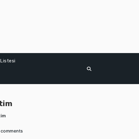
Listesi
itim
tim
 comments