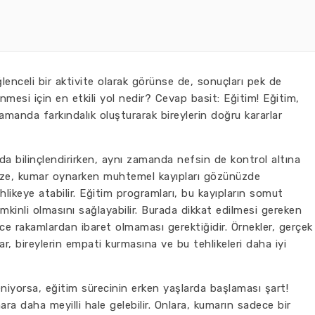
enceli bir aktivite olarak görünse de, sonuçları pek de
enmesi için en etkili yol nedir? Cevap basit: Eğitim! Eğitim,
amanda farkındalık oluşturarak bireylerin doğru kararlar
ında bilinçlendirirken, aynı zamanda nefsin de kontrol altına
ize, kumar oynarken muhtemel kayıpları gözünüzde
ikeye atabilir. Eğitim programları, bu kayıpların somut
emkinli olmasını sağlayabilir. Burada dikkat edilmesi gereken
ce rakamlardan ibaret olmaması gerektiğidir. Örnekler, gerçek
lar, bireylerin empati kurmasına ve bu tehlikeleri daha iyi
niyorsa, eğitim sürecinin erken yaşlarda başlaması şart!
ra daha meyilli hale gelebilir. Onlara, kumarın sadece bir