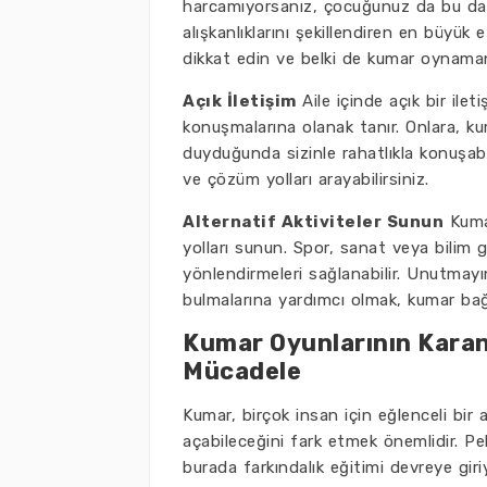
harcamıyorsanız, çocuğunuz da bu davr
alışkanlıklarını şekillendiren en büyük
dikkat edin ve belki de kumar oynaman
Açık İletişim
Aile içinde açık bir ile
konuşmalarına olanak tanır. Onlara, kuma
duyduğunda sizinle rahatlıkla konuşabil
ve çözüm yolları arayabilirsiniz.
Alternatif Aktiviteler Sunun
Kumar
yolları sunun. Spor, sanat veya bilim gib
yönlendirmeleri sağlanabilir. Unutmayın,
bulmalarına yardımcı olmak, kumar bağım
Kumar Oyunlarının Karanl
Mücadele
Kumar, birçok insan için eğlenceli bir 
açabileceğini fark etmek önemlidir. Pe
burada farkındalık eğitimi devreye giri