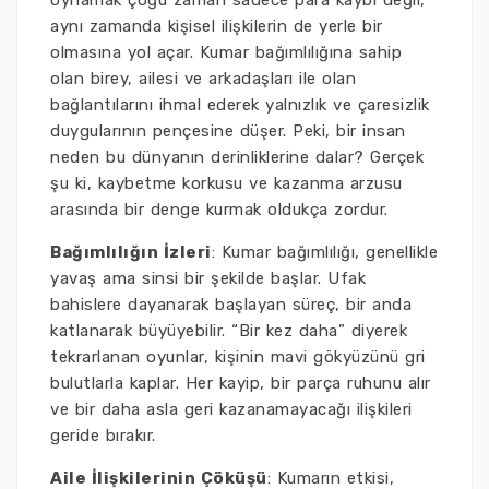
oynamak çoğu zaman sadece para kaybı değil,
aynı zamanda kişisel ilişkilerin de yerle bir
olmasına yol açar. Kumar bağımlılığına sahip
olan birey, ailesi ve arkadaşları ile olan
bağlantılarını ihmal ederek yalnızlık ve çaresizlik
duygularının pençesine düşer. Peki, bir insan
neden bu dünyanın derinliklerine dalar? Gerçek
şu ki, kaybetme korkusu ve kazanma arzusu
arasında bir denge kurmak oldukça zordur.
Bağımlılığın İzleri
: Kumar bağımlılığı, genellikle
yavaş ama sinsi bir şekilde başlar. Ufak
bahislere dayanarak başlayan süreç, bir anda
katlanarak büyüyebilir. “Bir kez daha” diyerek
tekrarlanan oyunlar, kişinin mavi gökyüzünü gri
bulutlarla kaplar. Her kayip, bir parça ruhunu alır
ve bir daha asla geri kazanamayacağı ilişkileri
geride bırakır.
Aile İlişkilerinin Çöküşü
: Kumarın etkisi,