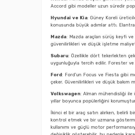
Accord gibi modeller uzun süredir popül
Hyundai ve Kia
: Güney Koreli üreticil
konusunda büyük adımlar attı. Elantra, 
Mazda
: Mazda araçları sürüş keyfi ve 
güvenilirlikleri ve düşük işletme maliyet
Subaru
: Özellikle dört tekerlekten çek
uygunluğuyla tercih edilir. Forester v
Ford
: Ford'un Focus ve Fiesta gibi mo
çeker. Güvenilirlikleri ve düşük bakım m
Volkswagen
: Alman mühendisliği ile
yıllar boyunca popülerliğini korumuştur
İkinci el bir araç satın alırken, belir
kontrol etmek ve bir uzmana göstermek
kullanımı ve güçlü motor performansıy
değişiklik gösterebilir, bu nedenle kar