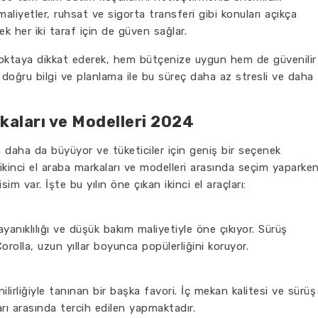
maliyetler, ruhsat ve sigorta transferi gibi konuları açıkça
k her iki taraf için de güven sağlar.
 noktaya dikkat ederek, hem bütçenize uygun hem de güvenilir
, doğru bilgi ve planlama ile bu süreç daha az stresli ve daha
rkaları ve Modelleri 2024
n daha da büyüyor ve tüketiciler için geniş bir seçenek
 ikinci el araba markaları ve modelleri arasında seçim yaparke
im var. İşte bu yılın öne çıkan ikinci el araçları:
yanıklılığı ve düşük bakım maliyetiyle öne çıkıyor. Sürüş
 Corolla, uzun yıllar boyunca popülerliğini koruyor.
lirliğiyle tanınan bir başka favori. İç mekan kalitesi ve sürüş
ları arasında tercih edilen yapmaktadır.