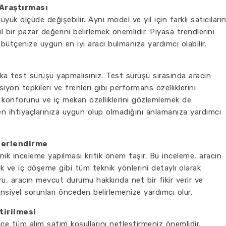
 Araştırması
üyük ölçüde değişebilir. Aynı model ve yıl için farklı satıcıları
il bir pazar değerini belirlemek önemlidir. Piyasa trendlerini
ütçenize uygun en iyi aracı bulmanıza yardımcı olabilir.
a test sürüşü yapmalısınız. Test sürüşü sırasında aracın
siyon tepkileri ve frenleri gibi performans özelliklerini
ın konforunu ve iç mekan özelliklerini gözlemlemek de
en ihtiyaçlarınıza uygun olup olmadığını anlamanıza yardımcı
ğerlendirme
knik inceleme yapılması kritik önem taşır. Bu inceleme, aracın
rik ve iç döşeme gibi tüm teknik yönlerini detaylı olarak
ru, aracın mevcut durumu hakkında net bir fikir verir ve
nsiyel sorunları önceden belirlemenize yardımcı olur.
tirilmesi
ce tüm alım satım koşullarını netleştirmeniz önemlidir.