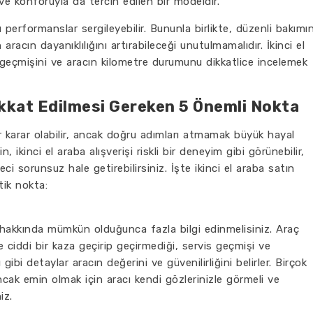
 ve konforuyla da tercih edilen bir modeldir.
performanslar sergileyebilir. Bununla birlikte, düzenli bakımı
 aracın dayanıklılığını artırabileceği unutulmamalıdır. İkinci el
 geçmişini ve aracın kilometre durumunu dikkatlice incelemek
Dikkat Edilmesi Gereken 5 Önemli Nokta
ir karar olabilir, ancak doğru adımları atmamak büyük hayal
çin, ikinci el araba alışverişi riskli bir deneyim gibi görünebilir,
ci sorunsuz hale getirebilirsiniz. İşte ikinci el araba satın
tik nokta:
 hakkında mümkün olduğunca fazla bilgi edinmelisiniz. Araç
 ciddi bir kaza geçirip geçirmediği, servis geçmişi ve
gibi detaylar aracın değerini ve güvenilirliğini belirler. Birçok
 ancak emin olmak için aracı kendi gözlerinizle görmeli ve
iz.