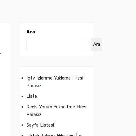
Ara
Ara
r
Igtv Izlenme Yükleme Hilesi
e
Parasız
Liste
Reels Yorum Yükseltme Hilesi
Parasız
Sayfa Listesi
Tiktok Takipçi Hilesi En İyi