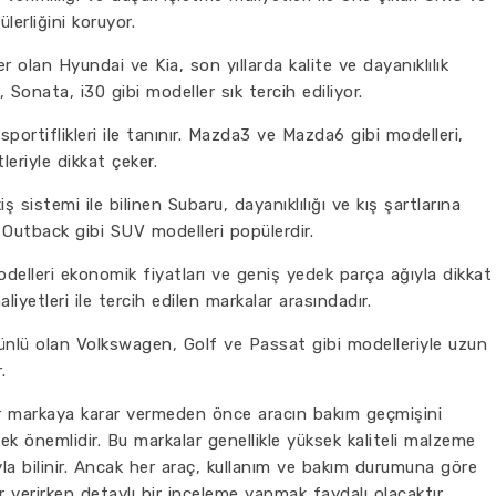
erliğini koruyor.
er olan Hyundai ve Kia, son yıllarda kalite ve dayanıklılık
Sonata, i30 gibi modeller sık tercih ediliyor.
sportiflikleri ile tanınır. Mazda3 ve Mazda6 gibi modelleri,
leriyle dikkat çeker.
iş sistemi ile bilinen Subaru, dayanıklılığı ve kış şartlarına
e Outback gibi SUV modelleri popülerdir.
delleri ekonomik fiyatları ve geniş yedek parça ağıyla dikkat
aliyetleri ile tercih edilen markalar arasındadır.
 ünlü olan Volkswagen, Golf ve Passat gibi modelleriyle uzun
.
li bir markaya karar vermeden önce aracın bakım geçmişini
 önemlidir. Bu markalar genellikle yüksek kaliteli malzeme
la bilinir. Ancak her araç, kullanım ve bakım durumuna göre
ar verirken detaylı bir inceleme yapmak faydalı olacaktır.