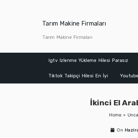
Skip
to
content
Tarım Makine Firmaları
Tarım Makine Firmaları
Igtv Izlenme Yükleme Hilesi Parasız
Tiktok Takipçi Hilesi En İyi
Youtube
İkinci El Ar
Home
»
Unca
On
Hazir