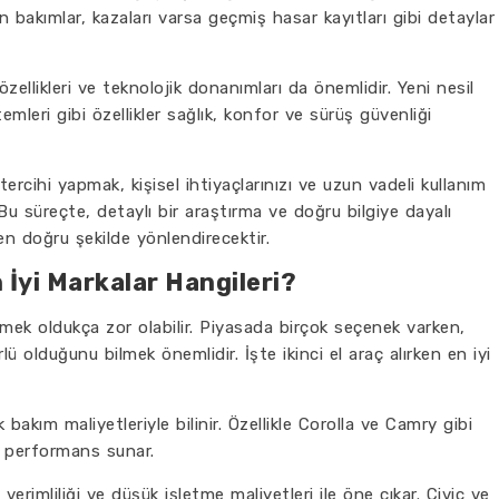
n bakımlar, kazaları varsa geçmiş hasar kayıtları gibi detaylar
zellikleri ve teknolojik donanımları da önemlidir. Yeni nesil
emleri gibi özellikler sağlık, konfor ve sürüş güvenliği
tercihi yapmak, kişisel ihtiyaçlarınızı ve uzun vadeli kullanım
. Bu süreçte, detaylı bir araştırma ve doğru bilgiye dayalı
 en doğru şekilde yönlendirecektir.
n İyi Markalar Hangileri?
vermek oldukça zor olabilir. Piyasada birçok seçenek varken,
 olduğunu bilmek önemlidir. İşte ikinci el araç alırken en iyi
 bakım maliyetleriyle bilinir. Özellikle Corolla ve Camry gibi
r performans sunar.
 verimliliği ve düşük işletme maliyetleri ile öne çıkar. Civic ve