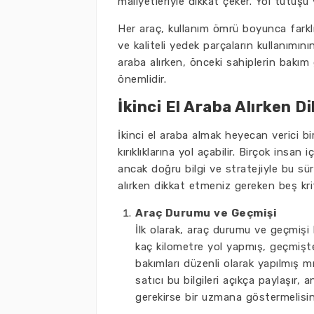
maliyetleriyle dikkat çeker. Yol tutuşu
Her araç, kullanım ömrü boyunca farklı 
ve kaliteli yedek parçaların kullanımının
araba alırken, önceki sahiplerin bakım
önemlidir.
İkinci El Araba Alırken 
İkinci el araba almak heyecan verici b
kırıklıklarına yol açabilir. Birçok insan i
ancak doğru bilgi ve stratejiyle bu süre
alırken dikkat etmeniz gereken beş kri
Araç Durumu ve Geçmişi
İlk olarak, araç durumu ve geçmişi
kaç kilometre yol yapmış, geçmişte
bakımları düzenli olarak yapılmış mı 
satıcı bu bilgileri açıkça paylaşır,
gerekirse bir uzmana göstermelisin