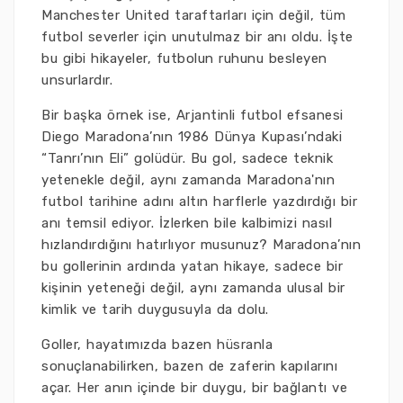
Manchester United taraftarları için değil, tüm
futbol severler için unutulmaz bir anı oldu. İşte
bu gibi hikayeler, futbolun ruhunu besleyen
unsurlardır.
Bir başka örnek ise, Arjantinli futbol efsanesi
Diego Maradona’nın 1986 Dünya Kupası’ndaki
“Tanrı’nın Eli” golüdür. Bu gol, sadece teknik
yetenekle değil, aynı zamanda Maradona'nın
futbol tarihine adını altın harflerle yazdırdığı bir
anı temsil ediyor. İzlerken bile kalbimizi nasıl
hızlandırdığını hatırlıyor musunuz? Maradona’nın
bu gollerinin ardında yatan hikaye, sadece bir
kişinin yeteneği değil, aynı zamanda ulusal bir
kimlik ve tarih duygusuyla da dolu.
Goller, hayatımızda bazen hüsranla
sonuçlanabilirken, bazen de zaferin kapılarını
açar. Her anın içinde bir duygu, bir bağlantı ve