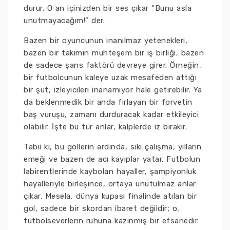
durur. O an içinizden bir ses çıkar “Bunu asla
unutmayacağım!” der.
Bazen bir oyuncunun inanılmaz yetenekleri,
bazen bir takımın muhteşem bir iş birliği, bazen
de sadece şans faktörü devreye girer. Örneğin,
bir futbolcunun kaleye uzak mesafeden attığı
bir şut, izleyicileri inanamıyor hale getirebilir. Ya
da beklenmedik bir anda fırlayan bir forvetin
baş vuruşu, zamanı durduracak kadar etkileyici
olabilir. İşte bu tür anlar, kalplerde iz bırakır.
Tabii ki, bu gollerin ardında, sıkı çalışma, yılların
emeği ve bazen de acı kayıplar yatar. Futbolun
labirentlerinde kaybolan hayaller, şampiyonluk
hayalleriyle birleşince, ortaya unutulmaz anlar
çıkar. Mesela, dünya kupası finalinde atılan bir
gol, sadece bir skordan ibaret değildir; o,
futbolseverlerin ruhuna kazınmış bir efsanedir.