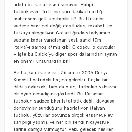
adeta bir sanat eseri sunuyor. Hangi
futbolsever, Totti’nin son dakikada attığı
muhteşem golü unutabilir ki? Bu tür anlar,
sadece birer gol değil; dostlukları, rekabeti ve
tutkuyu simgeliyor. Gol attığında stadyumun
sabaha kadar yankılanan sesi, sanki tüm
İtalya’yı sarhoş etmiş gibi. O coşku, o duygular
– işte bu Calcio'yu diğer spor dallarından ayıran
en önemli unsurlardan biri.
Bir başka efsane ise, Zidane’ın 2006 Dünya
Kupası finalindeki başına gelenler. Başka bir
dilde söylersek, tam da o an, futbolun yalnızca
bir oyun olmadığını gösterdi. Bu tür anlar,
futbolun sadece birer istatistik değil, duygusal
deneyimler sunduğunu hatırlatıyor. İtalyan
futbolu, yüzyıllar boyunca birçok efsaneye ev
sahipliği yapmış ve her biri kendi hikayesiyle
tarihe damga vurmuştur. Peki, gelecek nesiller