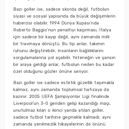
Bazı goller ise, sadece skorda değil, futbolun
siyasi ve sosyal yapısında da büyük değişimlerin
habercisi olabilir. 1994 Dünya Kupası’nda
Roberto Baggio’nun penaltıyı kaçırması, İtalya
için sadece bir kayıp değil, aynı zamanda milli
bir travmaya dönüştü. Bu tip anlar, takımın
ruhunu değiştirebilir, insanların bağlılıklarını
sorgulamalarına yol açabilir. Yeteneğin ve şansın
bir araya geldiği anlar, futbolun neden bu kadar
özel olduğunu gözler önüne seriyor.
Bazı goller ise sadece estetik güzellik taşımakla
kalmaz, aynı zamanda toplumsal hafızaya da
kazınır. 2005 UEFA Şampiyonlar Ligi finalinde
Liverpool’un 3-0 geriden gelip kazandığı maçı,
unutulmaz kılan o ikinci yarıda atılan goller,
sadece futbol tarihine geçmekle kalmadı; aynı
zamanda yenilmezlik hikayelerinin de önünü