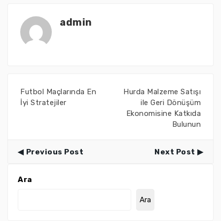
admin
Futbol Maçlarında En
Hurda Malzeme Satışı
İyi Stratejiler
ile Geri Dönüşüm
Ekonomisine Katkıda
Bulunun
Previous Post
Next Post
Ara
Ara