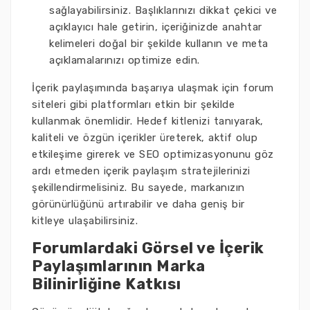
sağlayabilirsiniz. Başlıklarınızı dikkat çekici ve
açıklayıcı hale getirin, içeriğinizde anahtar
kelimeleri doğal bir şekilde kullanın ve meta
açıklamalarınızı optimize edin.
İçerik paylaşımında başarıya ulaşmak için forum
siteleri gibi platformları etkin bir şekilde
kullanmak önemlidir. Hedef kitlenizi tanıyarak,
kaliteli ve özgün içerikler üreterek, aktif olup
etkileşime girerek ve SEO optimizasyonunu göz
ardı etmeden içerik paylaşım stratejilerinizi
şekillendirmelisiniz. Bu sayede, markanızın
görünürlüğünü artırabilir ve daha geniş bir
kitleye ulaşabilirsiniz.
Forumlardaki Görsel ve İçerik
Paylaşımlarının Marka
Bilinirliğine Katkısı