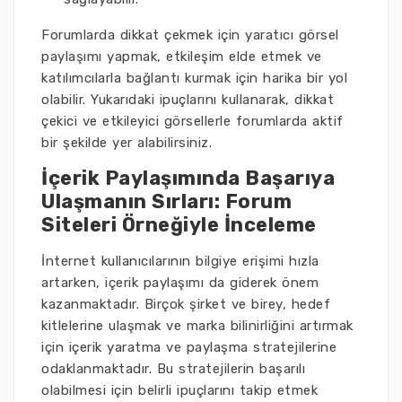
Forumlarda dikkat çekmek için yaratıcı görsel
paylaşımı yapmak, etkileşim elde etmek ve
katılımcılarla bağlantı kurmak için harika bir yol
olabilir. Yukarıdaki ipuçlarını kullanarak, dikkat
çekici ve etkileyici görsellerle forumlarda aktif
bir şekilde yer alabilirsiniz.
İçerik Paylaşımında Başarıya
Ulaşmanın Sırları: Forum
Siteleri Örneğiyle İnceleme
İnternet kullanıcılarının bilgiye erişimi hızla
artarken, içerik paylaşımı da giderek önem
kazanmaktadır. Birçok şirket ve birey, hedef
kitlelerine ulaşmak ve marka bilinirliğini artırmak
için içerik yaratma ve paylaşma stratejilerine
odaklanmaktadır. Bu stratejilerin başarılı
olabilmesi için belirli ipuçlarını takip etmek