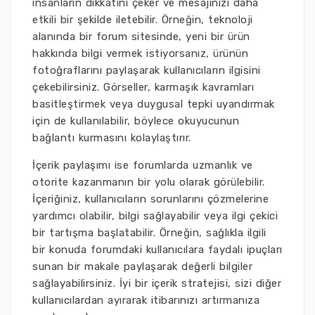
insanların dikkatini çeker ve mesajınızı daha
etkili bir şekilde iletebilir. Örneğin, teknoloji
alanında bir forum sitesinde, yeni bir ürün
hakkında bilgi vermek istiyorsanız, ürünün
fotoğraflarını paylaşarak kullanıcıların ilgisini
çekebilirsiniz. Görseller, karmaşık kavramları
basitleştirmek veya duygusal tepki uyandırmak
için de kullanılabilir, böylece okuyucunun
bağlantı kurmasını kolaylaştırır.
İçerik paylaşımı ise forumlarda uzmanlık ve
otorite kazanmanın bir yolu olarak görülebilir.
İçeriğiniz, kullanıcıların sorunlarını çözmelerine
yardımcı olabilir, bilgi sağlayabilir veya ilgi çekici
bir tartışma başlatabilir. Örneğin, sağlıkla ilgili
bir konuda forumdaki kullanıcılara faydalı ipuçları
sunan bir makale paylaşarak değerli bilgiler
sağlayabilirsiniz. İyi bir içerik stratejisi, sizi diğer
kullanıcılardan ayırarak itibarınızı artırmanıza