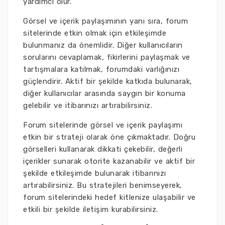
yardımcı olur.
Görsel ve içerik paylaşımının yanı sıra, forum
sitelerinde etkin olmak için etkileşimde
bulunmanız da önemlidir. Diğer kullanıcıların
sorularını cevaplamak, fikirlerini paylaşmak ve
tartışmalara katılmak, forumdaki varlığınızı
güçlendirir. Aktif bir şekilde katkıda bulunarak,
diğer kullanıcılar arasında saygın bir konuma
gelebilir ve itibarınızı artırabilirsiniz.
Forum sitelerinde görsel ve içerik paylaşımı
etkin bir strateji olarak öne çıkmaktadır. Doğru
görselleri kullanarak dikkati çekebilir, değerli
içerikler sunarak otorite kazanabilir ve aktif bir
şekilde etkileşimde bulunarak itibarınızı
artırabilirsiniz. Bu stratejileri benimseyerek,
forum sitelerindeki hedef kitlenize ulaşabilir ve
etkili bir şekilde iletişim kurabilirsiniz.