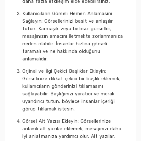
daha fazla etkileşim elde edebilirsiniz.
Kullanıcıların Görseli Hemen Anlamasını
Sağlayın: Görsellerinizi basit ve anlaşılır
tutun. Karmaşık veya belirsiz görseller,
mesajınızın amacını iletmekte zorlanmanıza
neden olabilir. İnsanlar hızlıca görseli
taramalı ve ne hakkında olduğunu
anlamalıdır.
Orjinal ve İlgi Çekici Başlıklar Ekleyin:
Görselinize dikkat çekici bir başlık eklemek,
kullanıcıların gönderinizi tıklamasını
sağlayabilir. Başlığınızı yaratıcı ve merak
uyandırıcı tutun, böylece insanlar içeriği
görüp tıklamak istesin.
Görsel Alt Yazısı Ekleyin: Görsellerinize
anlamlı alt yazılar eklemek, mesajınızı daha
iyi anlatmanıza yardımcı olur. Alt yazılar,