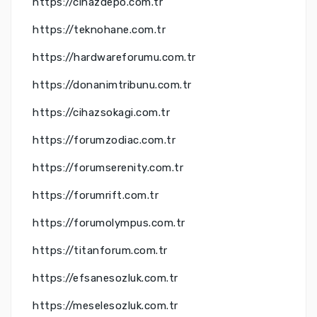
https://cihazdepo.com.tr
https://teknohane.com.tr
https://hardwareforumu.com.tr
https://donanimtribunu.com.tr
https://cihazsokagi.com.tr
https://forumzodiac.com.tr
https://forumserenity.com.tr
https://forumrift.com.tr
https://forumolympus.com.tr
https://titanforum.com.tr
https://efsanesozluk.com.tr
https://meselesozluk.com.tr