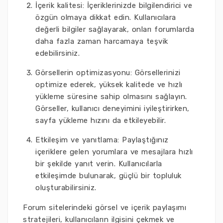
İçerik kalitesi: İçeriklerinizde bilgilendirici ve
özgün olmaya dikkat edin. Kullanıcılara
değerli bilgiler sağlayarak, onları forumlarda
daha fazla zaman harcamaya teşvik
edebilirsiniz.
Görsellerin optimizasyonu: Görsellerinizi
optimize ederek, yüksek kalitede ve hızlı
yükleme süresine sahip olmasını sağlayın.
Görseller, kullanıcı deneyimini iyileştirirken,
sayfa yükleme hızını da etkileyebilir.
Etkileşim ve yanıtlama: Paylaştığınız
içeriklere gelen yorumlara ve mesajlara hızlı
bir şekilde yanıt verin. Kullanıcılarla
etkileşimde bulunarak, güçlü bir topluluk
oluşturabilirsiniz.
Forum sitelerindeki görsel ve içerik paylaşımı
stratejileri, kullanıcıların ilgisini çekmek ve