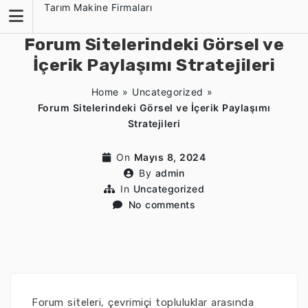
Skip
Tarım Makine Firmaları
to
content
Forum Sitelerindeki Görsel ve
İçerik Paylaşımı Stratejileri
Home
»
Uncategorized
»
Forum Sitelerindeki Görsel ve İçerik Paylaşımı
Stratejileri
On
Mayıs 8, 2024
By
admin
In
Uncategorized
No comments
Forum siteleri, çevrimiçi topluluklar arasında