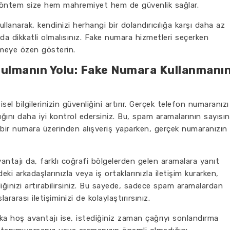
yöntem size hem mahremiyet hem de güvenlik sağlar.
llanarak, kendinizi herhangi bir dolandırıcılığa karşı daha az
a dikkatli olmalısınız. Fake numara hizmetleri seçerken
etmeye özen gösterin.
tulmanın Yolu: Fake Numara Kullanmanı
sel bilgilerinizin güvenliğini artırır. Gerçek telefon numaranızı
dığını daha iyi kontrol edersiniz. Bu, spam aramalarının sayısın
 bir numara üzerinden alışveriş yaparken, gerçek numaranızın
ntajı da, farklı coğrafi bölgelerden gelen aramalara yanıt
deki arkadaşlarınızla veya iş ortaklarınızla iletişim kurarken,
liğinizi artırabilirsiniz. Bu sayede, sadece spam aramalardan
arası iletişiminizi de kolaylaştırırsınız.
ka hoş avantajı ise, istediğiniz zaman çağrıyı sonlandırma