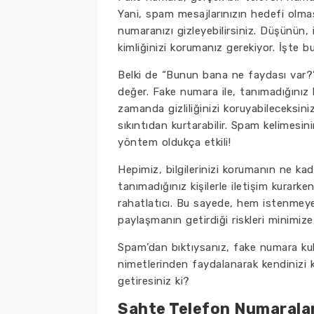
Yani, spam mesajlarınızın hedefi olmas
numaranızı gizleyebilirsiniz. Düşünün,
kimliğinizi korumanız gerekiyor. İşte 
Belki de “Bunun bana ne faydası var
değer. Fake numara ile, tanımadığınız k
zamanda gizliliğinizi koruyabileceksin
sıkıntıdan kurtarabilir. Spam kelimes
yöntem oldukça etkili!
Hepimiz, bilgilerinizi korumanın ne ka
tanımadığınız kişilerle iletişim kura
rahatlatıcı. Bu sayede, hem istenmeyen
paylaşmanın getirdiği riskleri minimize
Spam’dan bıktıysanız, fake numara kul
nimetlerinden faydalanarak kendinizi k
getiresiniz ki?
Sahte Telefon Numarala