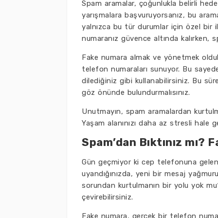
Spam aramalar, çoğunlukla belirli hedef
yarışmalara başvuruyorsanız, bu aramal
yalnızca bu tür durumlar için özel bir i
numaranız güvence altında kalırken, sp
Fake numara almak ve yönetmek oldukça
telefon numaraları sunuyor. Bu sayede,
dilediğiniz gibi kullanabilirsiniz. Bu s
göz önünde bulundurmalısınız.
Unutmayın, spam aramalardan kurtulmak
Yaşam alanınızı daha az stresli hale ge
Spam’dan Bıktınız mı? Fa
Gün geçmiyor ki cep telefonuna gelen
uyandığınızda, yeni bir mesaj yağmuru 
sorundan kurtulmanın bir yolu yok mu
çevirebilirsiniz.
Fake numara, gerçek bir telefon numara