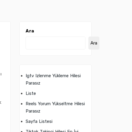
Ara
Ara
ı
Igtv Izlenme Yükleme Hilesi
Parasız
Liste
k
Reels Yorum Yükseltme Hilesi
Parasız
Sayfa Listesi
Tiktok Takipçi Hilesi En İyi