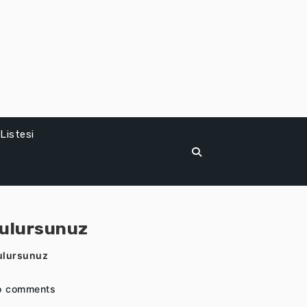
Listesi
tulursunuz
ulursunuz
o comments