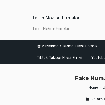
Skip
to
content
Tarım Makine Firmaları
Tarım Makine Firmaları
Igtv Izlenme Yükleme Hilesi Parasız
Tiktok Takipçi Hilesi En İyi
Youtube
Fake Numa
Home
»
U
On
Aral