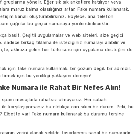
 gruplarına yönelir. Eğer sık sık anketlere katılıyor veya
ara maruz kalma olasılığınız artar. Fake numara kullanarak,
letişim kanalı oluşturabilirsiniz. Böylece, ana telefon
am çağrılar bu geçici numaraya yönlendirilecektir.
 basit. Çeşitli uygulamalar ve web siteleri, size geçici
 sadece birkaç tıklama ile istediğiniz numarayı alabilir ve
üreçte, aklınıza gelen her türlü soru için uygulama desteğini de
 için fake numara kullanmak, bir çözüm değil, bir adımdır.
tirmek için bu yenilikçi yaklaşımı deneyin!
ke Numara ile Rahat Bir Nefes Alın!
 spam mesajlarla rahatsız olmuyoruz. Her sabah
ile karşılaşıyorsanız bu oldukça can sıkıcı bir durum. Peki, bu
? Elbette var! Fake numara kullanarak bu durumu tersine
sının yerini alacak şekilde tasarlanmış sanal bir numaradır.