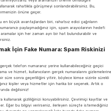
i tanımıyorsanız veya aramanızın önemli olmadığını
anarak rahatlıkla görüşmeyi sonlandırabilirsiniz. Bu,
 vermenizin önüne geçer.
en büyük avantajlardan biri, rahatsız edici çağrıların
 numaranızı paylaşmadığınız için, spam arayıcılarının hedefi
aramalar için her zaman ayrı bir hat bulundurabilir ve
rsiniz.
ak İçin Fake Numara: Spam Riskinizi
 gerçek telefon numaranız yerine kullanabileceğiniz geçici
ama ve hizmet, kullanıcıların gerçek numaralarını gizlemelerin
r süre sonra geçerliliğini yitirir, böylece kimse sizinle sürekli
ınız kişiler veya hizmetler için harika bir seçenek. Artık o
runda değilsiniz!
kullanarak gizliliğinizi koruyabilirsiniz. Çevrimiçi kayıtlar ve
er. Eğer bu bilgiyi verirseniz, ilerleyen süreçte istemediğiniz