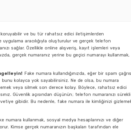
i koruyabilir ve bu tür rahatsız edici iletişimlerden
kle uygulama aracılığıyla oluşturulur ve gerçek telefon
zı sağlar. Özellikle online alışveriş, kayıt işlemleri veya
nızda, gerçek numaranız yerine bu geçici numarayı kullanmak,
ngelleyin!
Fake numara kullandığınızda, eğer bir spam çağrıs
z, bunu kolayca yok sayabilirsiniz. Ne de olsa, bu numara
lemek veya silmek son derece kolay. Böylece, rahatsız edici
nız. Güvenlik açısından düşünün; telefon numaranızı sürekli
avetiye gibidir. Bu nedenle, fake numara ile kimliğinizi gizleme
ke numara kullanmak, sosyal medya hesaplarınızı ve diğer
korur. Kimse gerçek numaranızın başkaları tarafından ele