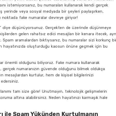
ını istemiyorsanız, bu numaraları kullanarak kendi gerçek
 iş yerinde veya sosyal medyada bir şeyleri paylaşırken,
bu noktada fake numaralar devreye giriyor!
?” diye düşünüyorsunuz. Gerçekten de üzerinde düşünmeye
işilerden gelen rahatsız edici mesajları bir kenara itecek, ayn
iz. Spam aramalardan bıktıysanız, bu numaralar sizi korkunç bi
inin hayatınızda oluşturduğu kaosun önüne geçmek için bu
dar önemli olduğunu biliyoruz. Fake numara kullanarak
rken, gerçek numaranızın güvende olduğunu bilmek oldukça
 mesajlardan kurtulur, hem de kişisel bilgilerinizi
 edersiniz.
lanımı tam size göre! Unutmayın, teknolojik gelişmelerin
oruma altına alabilirsiniz. Neden hayatınızı karmaşık hale
rı ile Spam Yükünden Kurtulmanın