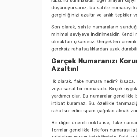
lüksünü sunmasıdır. Eğer arayan kişiy
düşünüyorsanız, bu sahte numarayı kull
gerginliğinizi azaltır ve anlık tepkiler
Son olarak, sahte numaraların sunduğu 
minimal seviyeye indirilmesidir. Kendi
olmaktan çıkarsınız. Gerçekten önemli 
gereksiz rahatsızlıklardan uzak durabili
Gerçek Numaranızı Korum
Azaltın!
İlk olarak, fake numara nedir? Kısaca,
veya sanal bir numaradır. Birçok uygul
yardımcı olur. Bu numaralar genellikle bi
irtibat kuramaz. Bu, özellikle tanımadığ
rahatsız edici spam çağrıları almak zo
Bir diğer önemli nokta ise, fake numara 
formlar genellikle telefon numarası ist