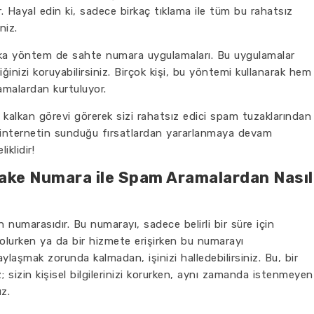
 Hayal edin ki, sadece birkaç tıklama ile tüm bu rahatsız
niz.
şka yöntem de sahte numara uygulamaları. Bu uygulamalar
iğinizi koruyabilirsiniz. Birçok kişi, bu yöntemi kullanarak hem
amalardan kurtuluyor.
 kalkan görevi görerek sizi rahatsız edici spam tuzaklarından
ra, internetin sunduğu fırsatlardan yararlanmaya devam
iklidir!
 Fake Numara ile Spam Aramalardan Nasıl
 numarasıdır. Bu numarayı, sadece belirli bir süre için
ydolurken ya da bir hizmete erişirken bu numarayı
ylaşmak zorunda kalmadan, işinizi halledebilirsiniz. Bu, bir
iz; sizin kişisel bilgilerinizi korurken, aynı zamanda istenmeyen
z.