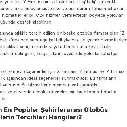
fesyoneldir. Y Firması'nın yolculuklarda sağladığı güvenlik
eri, hız sınırlayıcı sistemler ve acil durum iletişim cihazları
i hizmetleri ekibi 7/24 hizmet vermektedir, böylece yolcular
uğunda destek alabilirler.
rasında sıklıkla tercih edilen bir başka otobüs firması olan “Z
ahat süresince sunduğu kaliteli yiyecek ve içecek hizmetleriyl
tırmalıklar ve içeceklerle seyahatlerini daha keyifli hale
tobüslerindeki geniş bagaj alanı sayesinde yolcular rahatça
ahat etmeyi düşünenler için X Firması, Y Firması ve Z Firması
nlik açısından ideal seçenekler sunmaktadır. Bu firmaların
li ve sunduğu hizmetlerle memnuniyet garantisi
lu ve güvende olmak isteyenler için bu otobüs firmaları
dır.
n En Popüler Şehirlerarası Otobüs
erin Tercihleri Hangileri?