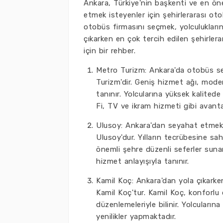
Ankara, Türkiye'nin başkenti ve en öne
etmek isteyenler için şehirlerarası ot
otobüs firmasını seçmek, yolculuklarını
çıkarken en çok tercih edilen şehirlera
için bir rehber.
Metro Turizm: Ankara'da otobüs sey
Turizm'dir. Geniş hizmet ağı, moder
tanınır. Yolcularına yüksek kalited
Fi, TV ve ikram hizmeti gibi avantaj
Ulusoy: Ankara'dan seyahat etmek 
Ulusoy'dur. Yılların tecrübesine sa
önemli şehre düzenli seferler sunar
hizmet anlayışıyla tanınır.
Kamil Koç: Ankara'dan yola çıkarken
Kamil Koç'tur. Kamil Koç, konforlu
düzenlemeleriyle bilinir. Yolcuları
yenilikler yapmaktadır.