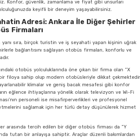
niz. Konfor, güvenlik, zamanlama ve fiyat gibi unsurları
culuğunuzda keyifli bir deneyim yaşayabilirsiniz.
hatin Adresi: Ankara İle Diğer Şehirler
üs Firmaları
yanı sıra, birçok turistin ve iş seyahati yapan kişinin uğrak
irlerle bağlantısını sağlayan otobüs firmaları, konforlu ve
dır.
asındaki otobüs yolculuklarında öne çıkan bir firma olan “X
 bir filoya sahip olup modern otobüsleriyle dikkat çekmektedir
yarlanabilir klimalar ve geniş bacak mesafesi gibi konfor
arın eğlence ihtiyaçlarına yönelik olarak televizyon ve Wi-Fi
ası'nın personeli ise misafirperverlikleri ve profesyonel
at etmelerini sağlamak için her türlü detay düşünülerek hizmet
ler arasında tercih edilen bir diğer otobüs firması da “Y
anda tutan bir anlayışa sahiptir. Araçlar düzenli bakımlardan