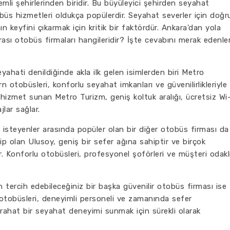
mli şehirlerinden biridir. Bu büyüleyici şehirden seyahat
obüs hizmetleri oldukça popülerdir. Seyahat severler için doğr
n keyfini çıkarmak için kritik bir faktördür. Ankara'dan yola
rası otobüs firmaları hangileridir? İşte cevabını merak edenle
ahati denildiğinde akla ilk gelen isimlerden biri Metro
n otobüsleri, konforlu seyahat imkanları ve güvenilirlikleriyle
e hizmet sunan Metro Turizm, geniş koltuk aralığı, ücretsiz Wi
lar sağlar.
isteyenler arasında popüler olan bir diğer otobüs firması da
hip olan Ulusoy, geniş bir sefer ağına sahiptir ve birçok
. Konforlu otobüsleri, profesyonel şoförleri ve müşteri odakl
 tercih edebileceğiniz bir başka güvenilir otobüs firması ise
 otobüsleri, deneyimli personeli ve zamanında sefer
na rahat bir seyahat deneyimi sunmak için sürekli olarak