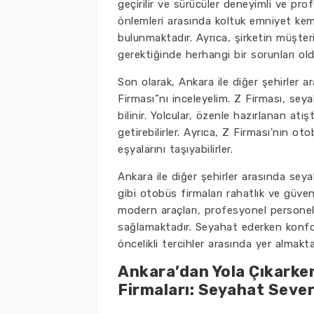
geçirilir ve sürücüler deneyimli ve pro
önlemleri arasında koltuk emniyet kemerl
bulunmaktadır. Ayrıca, şirketin müşter
gerektiğinde herhangi bir sorunları old
Son olarak, Ankara ile diğer şehirler a
Firması”nı inceleyelim. Z Firması, sey
bilinir. Yolcular, özenle hazırlanan atış
getirebilirler. Ayrıca, Z Firması'nın o
eşyalarını taşıyabilirler.
Ankara ile diğer şehirler arasında sey
gibi otobüs firmaları rahatlık ve güve
modern araçları, profesyonel persone
sağlamaktadır. Seyahat ederken konfor
öncelikli tercihler arasında yer almakta
Ankara’dan Yola Çıkarke
Firmaları: Seyahat Severl