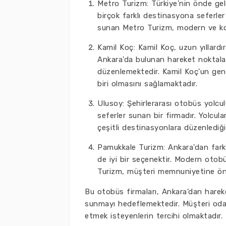
Metro Turizm: Türkiye'nin önde gel
birçok farklı destinasyona seferler
sunan Metro Turizm, modern ve kon
Kamil Koç: Kamil Koç, uzun yıllardı
Ankara'da bulunan hareket noktalar
düzenlemektedir. Kamil Koç'un geni
biri olmasını sağlamaktadır.
Ulusoy: Şehirlerarası otobüs yolcul
seferler sunan bir firmadır. Yolcul
çeşitli destinasyonlara düzenlediği 
Pamukkale Turizm: Ankara'dan farkl
de iyi bir seçenektir. Modern otobü
Turizm, müşteri memnuniyetine öne
Bu otobüs firmaları, Ankara'dan harek
sunmayı hedeflemektedir. Müşteri odak
etmek isteyenlerin tercihi olmaktadır.