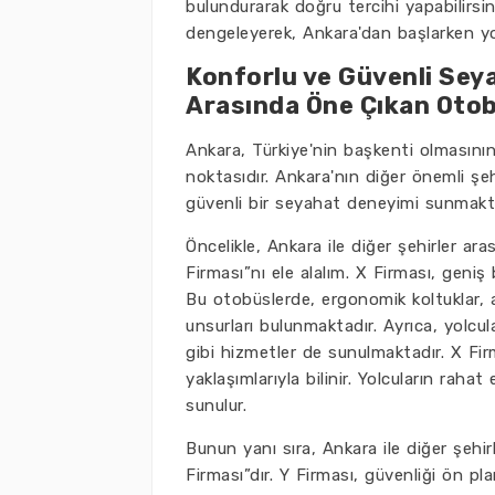
bulundurarak doğru tercihi yapabilirsi
dengeleyerek, Ankara'dan başlarken yol
Konforlu ve Güvenli Seya
Arasında Öne Çıkan Otob
Ankara, Türkiye'nin başkenti olmasının 
noktasıdır. Ankara'nın diğer önemli şeh
güvenli bir seyahat deneyimi sunmakta
Öncelikle, Ankara ile diğer şehirler ar
Firması”nı ele alalım. X Firması, geniş
Bu otobüslerde, ergonomik koltuklar, a
unsurları bulunmaktadır. Ayrıca, yolcul
gibi hizmetler de sunulmaktadır. X Firm
yaklaşımlarıyla bilinir. Yolcuların rah
sunulur.
Bunun yanı sıra, Ankara ile diğer şehir
Firması”dır. Y Firması, güvenliği ön pl