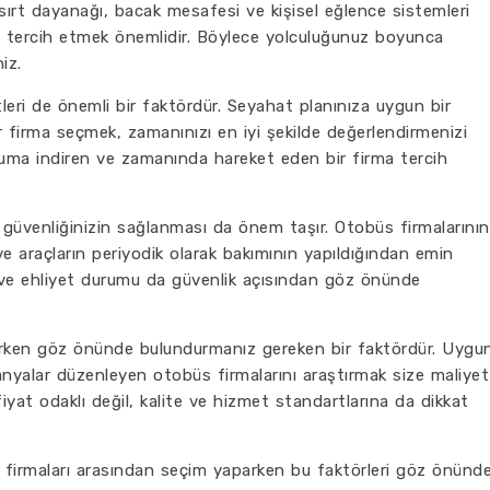
 sırt dayanağı, bacak mesafesi ve kişisel eğlence sistemleri
ını tercih etmek önemlidir. Böylece yolculuğunuz boyunca
iz.
tleri de önemli bir faktördür. Seyahat planınıza uygun bir
 firma seçmek, zamanınızı en iyi şekilde değerlendirmenizi
muma indiren ve zamanında hareket eden bir firma tercih
üvenliğinizin sağlanması da önem taşır. Otobüs firmalarının
e araçların periyodik olarak bakımının yapıldığından emin
i ve ehliyet durumu da güvenlik açısından göz önünde
verirken göz önünde bulundurmanız gereken bir faktördür. Uygu
panyalar düzenleyen otobüs firmalarını araştırmak size maliyet
iyat odaklı değil, kalite ve hizmet standartlarına da dikkat
üs firmaları arasından seçim yaparken bu faktörleri göz önünd