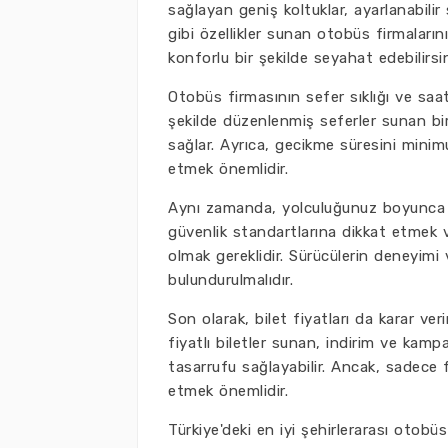
sağlayan geniş koltuklar, ayarlanabilir
gibi özellikler sunan otobüs firmalar
konforlu bir şekilde seyahat edebilirsin
Otobüs firmasının sefer sıklığı ve saa
şekilde düzenlenmiş seferler sunan bir
sağlar. Ayrıca, gecikme süresini mini
etmek önemlidir.
Aynı zamanda, yolculuğunuz boyunca g
güvenlik standartlarına dikkat etmek v
olmak gereklidir. Sürücülerin deneyim
bulundurulmalıdır.
Son olarak, bilet fiyatları da karar 
fiyatlı biletler sunan, indirim ve kam
tasarrufu sağlayabilir. Ancak, sadece f
etmek önemlidir.
Türkiye'deki en iyi şehirlerarası otob