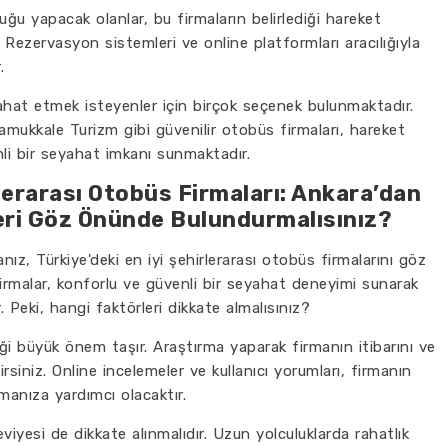
uğu yapacak olanlar, bu firmaların belirlediği hareket
er. Rezervasyon sistemleri ve online platformları aracılığıyla
.
ahat etmek isteyenler için birçok seçenek bulunmaktadır.
mukkale Turizm gibi güvenilir otobüs firmaları, hareket
li bir seyahat imkanı sunmaktadır.
rlerarası Otobüs Firmaları: Ankara’dan
eri Göz Önünde Bulundurmalısınız?
ız, Türkiye'deki en iyi şehirlerarası otobüs firmalarını göz
rmalar, konforlu ve güvenli bir seyahat deneyimi sunarak
r. Peki, hangi faktörleri dikkate almalısınız?
liği büyük önem taşır. Araştırma yaparak firmanın itibarını ve
siniz. Online incelemeler ve kullanıcı yorumları, firmanın
lmanıza yardımcı olacaktır.
iyesi de dikkate alınmalıdır. Uzun yolculuklarda rahatlık