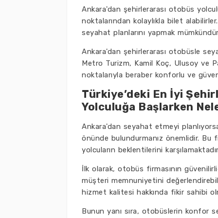
Ankara'dan şehirlerarası otobüs yolcul
noktalarından kolaylıkla bilet alabilirl
seyahat planlarını yapmak mümkündür
Ankara'dan şehirlerarası otobüsle sey
Metro Turizm, Kamil Koç, Ulusoy ve Pa
noktalarıyla beraber konforlu ve güven
Türkiye’deki En İyi Şehi
Yolculuğa Başlarken Nel
Ankara'dan seyahat etmeyi planlıyorsan
önünde bulundurmanız önemlidir. Bu fi
yolcuların beklentilerini karşılamaktadı
İlk olarak, otobüs firmasının güvenilir
müşteri memnuniyetini değerlendirebilir
hizmet kalitesi hakkında fikir sahibi o
Bunun yanı sıra, otobüslerin konfor sev