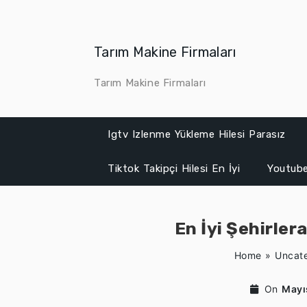
Skip
to
content
Tarım Makine Firmaları
Tarım Makine Firmaları
Igtv Izlenme Yükleme Hilesi Parasız
Tiktok Takipçi Hilesi En İyi
Youtube
En İyi Şehirler
Home
»
Uncat
On
Mayı