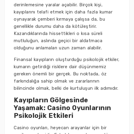
derinlemesine yaralar açabilir. Birçok kişi,
kayıplarını telafi etmek için daha fazla kumar
oynayarak çemberi kırmaya çalışsa da, bu
genellikle durumu daha da kötüleştirir.
Kazandıklarında hissettikleri o kısa süreli
mutluluğun, aslında geçici bir aldatmaca
olduğunu anlamaları uzun zaman alabilir.
Finansal kayıpların oluşturduğu psikolojik etkiler,
kumarın getirdiği risklere dair düşünmemiz
gereken önemli bir gerçek. Bu noktada, öz
farkındalığa sahip olmak ve zararlarının
bilincinde olmak, belki de kurtuluşun ilk adımıdır.
Kayıpların Gölgesinde
Yaşamak: Casino Oyunlarının
Psikolojik Etkileri
Casino oyunları, heyecan arayanlar için bir