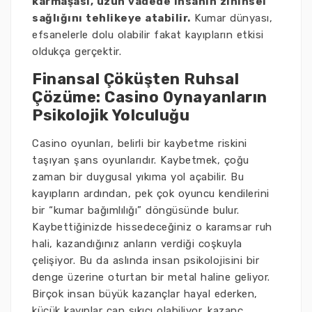
karmaşası, uzun vadede insanın zihinsel
sağlığını tehlikeye atabilir.
Kumar dünyası,
efsanelerle dolu olabilir fakat kayıpların etkisi
oldukça gerçektir.
Finansal Çöküşten Ruhsal
Çözüme: Casino Oynayanların
Psikolojik Yolculuğu
Casino oyunları, belirli bir kaybetme riskini
taşıyan şans oyunlarıdır. Kaybetmek, çoğu
zaman bir duygusal yıkıma yol açabilir. Bu
kayıpların ardından, pek çok oyuncu kendilerini
bir “kumar bağımlılığı” döngüsünde bulur.
Kaybettiğinizde hissedeceğiniz o karamsar ruh
hali, kazandığınız anların verdiği coşkuyla
çelişiyor. Bu da aslında insan psikolojisini bir
denge üzerine oturtan bir metal haline geliyor.
Birçok insan büyük kazançlar hayal ederken,
küçük kayıplar can sıkıcı olabiliyor. kazanç