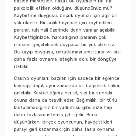
cazibe merkezidir. Fakat bu oyunların ne tür
psikolojik etkileri olduğunu düşündünüz mü?
Kaybetme duygusu, birçok oyuncu için ağır bir
yük olabilir. Bir anlık heyecan için kaybedilen
paralar, ruh hali üzerinde derin yaralar açabilir.
Kaybettiğinizde, harcadığınız paranın çok
ötesine geçebilecek duygusal bir yük alırsınız.
Bu kayıp duygusu, rahatlamayı unutturur ve sizi
daha fazla oynama isteğiyle dolu bir döngüye
itebilir.
Casino oyunları, bazıları için sadece bir eğlence
kaynağı değil, aynı zamanda bir bağımlılık hâline
gelebilir. Kaybettiğiniz her el, sizi bir sonraki
oyuna daha da teşvik eder. Bağımlılık, bir türlü
kurtulamadığınız bir yudum su gibi, size hep
daha fazlasını istemiş gibi gelir. Bunu
düşünürken, birçok oyuncunun, kaybettikleri
parayı geri kazanmak için daha fazla oynama