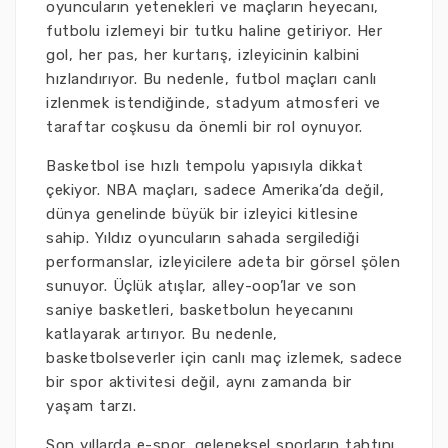
oyuncuların yetenekleri ve maçların heyecanı,
futbolu izlemeyi bir tutku haline getiriyor. Her
gol, her pas, her kurtarış, izleyicinin kalbini
hızlandırıyor. Bu nedenle, futbol maçları canlı
izlenmek istendiğinde, stadyum atmosferi ve
taraftar coşkusu da önemli bir rol oynuyor.
Basketbol ise hızlı tempolu yapısıyla dikkat
çekiyor. NBA maçları, sadece Amerika’da değil,
dünya genelinde büyük bir izleyici kitlesine
sahip. Yıldız oyuncuların sahada sergilediği
performanslar, izleyicilere adeta bir görsel şölen
sunuyor. Üçlük atışlar, alley-oop’lar ve son
saniye basketleri, basketbolun heyecanını
katlayarak artırıyor. Bu nedenle,
basketbolseverler için canlı maç izlemek, sadece
bir spor aktivitesi değil, aynı zamanda bir
yaşam tarzı.
Son yıllarda e-spor, geleneksel sporların tahtını