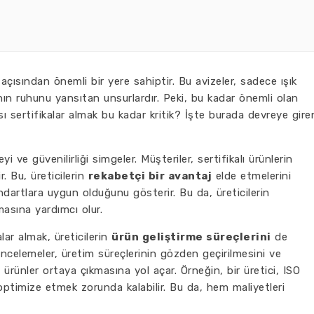
k açısından önemli bir yere sahiptir. Bu avizeler, sadece ışık
ın ruhunu yansıtan unsurlardır. Peki, bu kadar önemli olan
sı sertifikalar almak bu kadar kritik? İşte burada devreye gire
teyi ve güvenilirliği simgeler. Müşteriler, sertifikalı ürünlerin
. Bu, üreticilerin
rekabetçi bir avantaj
elde etmelerini
standartlara uygun olduğunu gösterir. Bu da, üreticilerin
asına yardımcı olur.
alar almak, üreticilerin
ürün geliştirme süreçlerini
de
n incelemeler, üretim süreçlerinin gözden geçirilmesini ve
li ürünler ortaya çıkmasına yol açar. Örneğin, bir üretici, ISO
 optimize etmek zorunda kalabilir. Bu da, hem maliyetleri