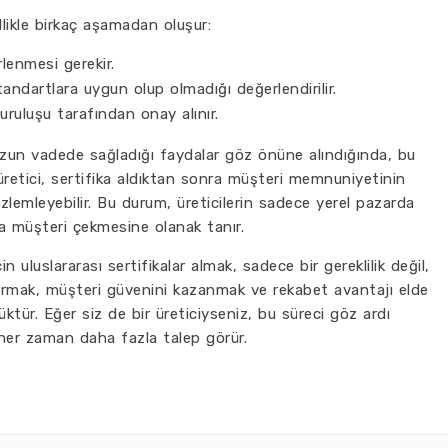
ellikle birkaç aşamadan oluşur:
irlenmesi gerekir.
andartlara uygun olup olmadığı değerlendirilir.
ruluşu tarafından onay alınır.
 uzun vadede sağladığı faydalar göz önüne alındığında, bu
r üretici, sertifika aldıktan sonra müşteri memnuniyetinin
gözlemleyebilir. Bu durum, üreticilerin sadece yerel pazarda
la müşteri çekmesine olanak tanır.
in uluslararası sertifikalar almak, sadece bir gereklilik değil,
rtırmak, müşteri güvenini kazanmak ve rekabet avantajı elde
ktür. Eğer siz de bir üreticiyseniz, bu süreci göz ardı
 her zaman daha fazla talep görür.