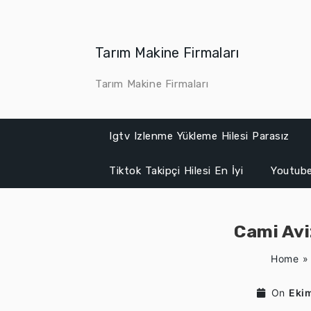
Skip
to
content
Tarım Makine Firmaları
Tarım Makine Firmaları
Igtv Izlenme Yükleme Hilesi Parasız
Tiktok Takipçi Hilesi En İyi
Youtube
Cami Aviz
Home
On
Eki